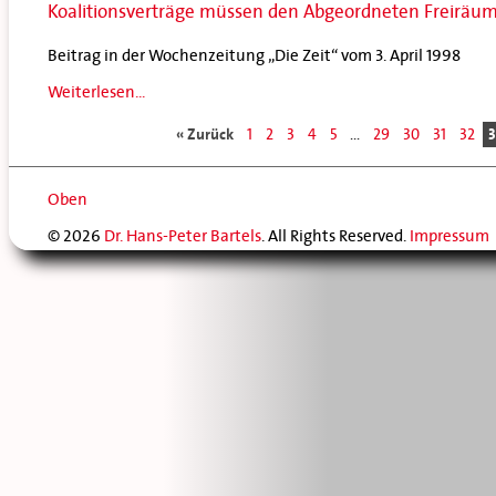
Koalitionsverträge müssen den Abgeordneten Freiräum
Beitrag in der Wochenzeitung „Die Zeit“ vom 3. April 1998
Weiterlesen...
« Zurück
1
2
3
4
5
...
29
30
31
32
3
Oben
© 2026
Dr. Hans-Peter Bartels
. All Rights Reserved.
Impressum