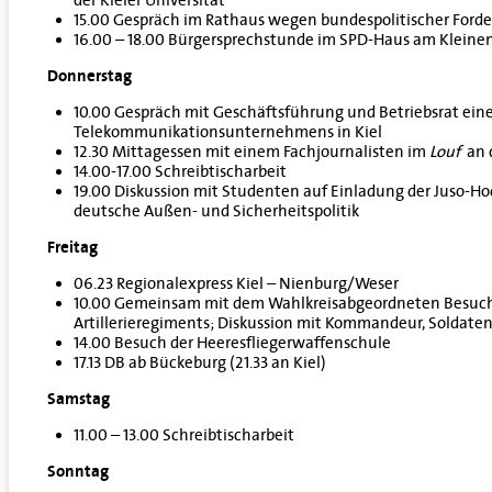
15.00 Gespräch im Rathaus wegen bundespolitischer Ford
16.00 – 18.00 Bürgersprechstunde im SPD-Haus am Kleine
Donnerstag
10.00 Gespräch mit Geschäftsführung und Betriebsrat ein
Telekommunikationsunternehmens in Kiel
12.30 Mittagessen mit einem Fachjournalisten im
Louf
an 
14.00-17.00 Schreibtischarbeit
19.00 Diskussion mit Studenten auf Einladung der Juso-H
deutsche Außen- und Sicherheitspolitik
Freitag
06.23 Regionalexpress Kiel – Nienburg/Weser
10.00 Gemeinsam mit dem Wahlkreisabgeordneten Besuch
Artillerieregiments; Diskussion mit Kommandeur, Soldate
14.00 Besuch der Heeresfliegerwaffenschule
17.13 DB ab Bückeburg (21.33 an Kiel)
Samstag
11.00 – 13.00 Schreibtischarbeit
Sonntag