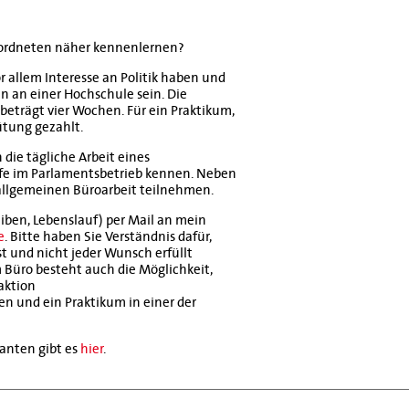
eordneten näher kennenlernen?
r allem Interesse an Politik haben und
 an einer Hochschule sein. Die
beträgt vier Wochen. Für ein Praktikum,
ütung gezahlt.
 die tägliche Arbeit eines
fe im Parlamentsbetrieb kennen. Neben
allgemeinen Büroarbeit teilnehmen.
iben, Lebenslauf) per Mail an mein
e
. Bitte haben Sie Verständnis dafür,
st und nicht jeder Wunsch erfüllt
üro besteht auch die Möglichkeit,
aktion
en und ein Praktikum in einer der
kanten gibt es
hier
.