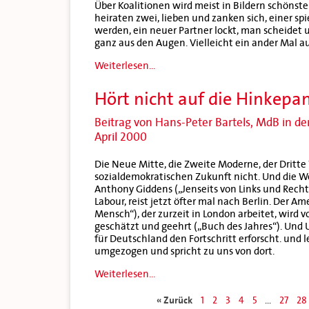
Über Koalitionen wird meist in Bildern schönst
heiraten zwei, lieben und zanken sich, einer s
werden, ein neuer Partner lockt, man scheidet un
ganz aus den Augen. Vielleicht ein ander Mal a
Weiterlesen...
Hört nicht auf die Hinkepa
Beitrag von Hans-Peter Bartels, MdB in de
April 2000
Die Neue Mitte, die Zweite Moderne, der Dritte
sozialdemokratischen Zukunft nicht. Und die Wel
Anthony Giddens („Jenseits von Links und Recht
Labour, reist jetzt öfter mal nach Berlin. Der A
Mensch“), der zurzeit in London arbeitet, wird v
geschätzt und geehrt („Buch des Jahres“). Und U
für Deutschland den Fortschritt erforscht. und 
umgezogen und spricht zu uns von dort.
Weiterlesen...
« Zurück
1
2
3
4
5
...
27
28