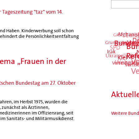
r Tageszeitung "taz" vom 14.
und Haben. Kinderwerbung soll schon
Afghanis
Euro
GASP
ehindert die Persönlichkeitsentfaltung
De
Arm
Grundsatzprog
Rechen
Bundes
Ne
SPD
Bun
Irak
Ukraine
Wahlkrei
Ref
Mari
Kiel
ema „Frauen in der
Vo
Wehrpfl
Verteidigung
Vertei
Ve
tschen Bundestag am 27. Oktober
Aktuell
ahren, im Herbst 1975, wurden die
 zunächst als Ärztinnen,
dizinerinnen im Offiziersrang, seit
Weitere Bund
im Sanitäts- und Militärmusikdienst.