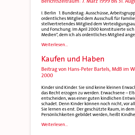
Berichtszeitraum: 7. März 1999 bis 31. Au
I. Berlin 1. Bundestag: Ausschüsse, Arbeitsgrup
ordentliches Mitglied dem Ausschuß für Familie
stellvertretendes Mitglied dem Verteidigungs
und Forschung. Im April 2000 konstituierte si
Medien“, dem ich als ordentliches Mitglied ange
Weiterlesen...
Kaufen und Haben
Beitrag von Hans-Peter Bartels, MdB im W
2000
Kinder sind Kinder. Sie sind keine kleinen Erwac
das Recht erzogen zu werden. Erwachsene – Elt
entscheiden, was einer guten kindlichen Entwick
schadet. Denn Kinder können noch nicht, vor alle
Sie lernen es erst. Der geschützte Raum, in dem
Persönlichkeiten gebildet werden, heißt Kindhe
Weiterlesen...