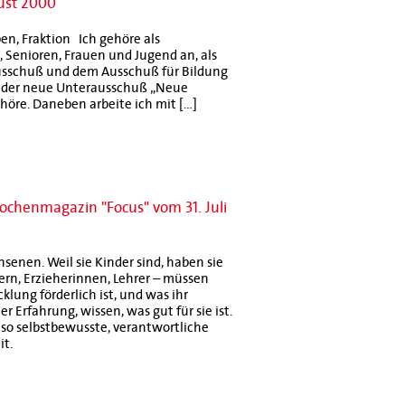
gust 2000
pen, Fraktion Ich gehöre als
, Senioren, Frauen und Jugend an, als
ausschuß und dem Ausschuß für Bildung
ch der neue Unterausschuß „Neue
höre. Daneben arbeite ich mit […]
ochenmagazin "Focus" vom 31. Juli
hsenen. Weil sie Kinder sind, haben sie
ern, Erzieherinnen, Lehrer – müssen
lung förderlich ist, und was ihr
r Erfahrung, wissen, was gut für sie ist.
 so selbstbewusste, verantwortliche
it.