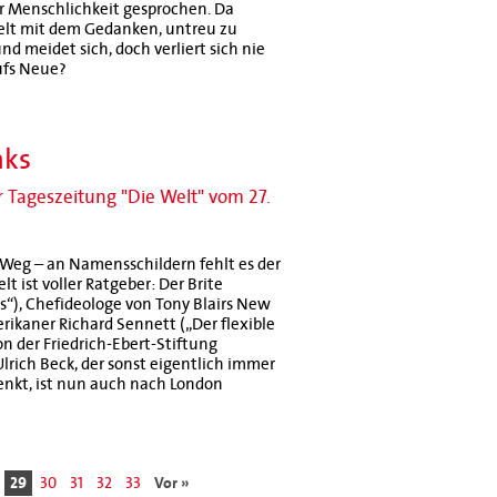
er Menschlichkeit gesprochen. Da
pielt mit dem Gedanken, untreu zu
d meidet sich, doch verliert sich nie
ufs Neue?
nks
r Tageszeitung "Die Welt" vom 27.
 Weg – an Namensschildern fehlt es der
t ist voller Ratgeber: Der Brite
s“), Chefideologe von Tony Blairs New
merikaner Richard Sennett („Der flexible
on der Friedrich-Ebert-Stiftung
lrich Beck, der sonst eigentlich immer
lenkt, ist nun auch nach London
29
30
31
32
33
Vor »