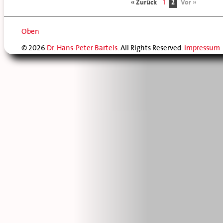
« Zurück
1
2
Vor »
Oben
© 2026
Dr. Hans-Peter Bartels
. All Rights Reserved.
Impressum