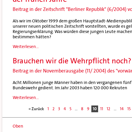
Beitrag in der Zeitschrift "Berliner Republik" (6/2004
Als wir im Oktober 1999 dem großen Hauptstadt-Medienpubli
unserer neuen politischen Zeitschrift vorstellten, wurde es ge
Regierungserklärung. Was würden diese jungen Leute machen,
bestimmen hätten?
Weiterlesen...
Brauchen wir die Wehrpflicht noch?
Beitrag in der Novemberausgabe (11/ 2004) des "vorwär
Acht Millionen junge Männer haben in den vergangenen fünf 
Bundeswehr gedient. Im Jahr 2003 haben 120 000 Rekruten
Weiterlesen...
« Zurück
1
2
3
4
5
...
8
9
10
11
12
...
14
15
Oben