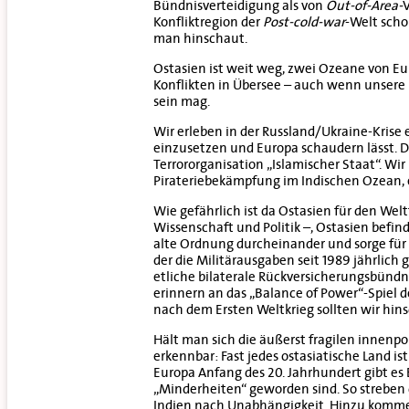
Bündnisverteidigung als von
Out-of-Area-
V
Konfliktregion der
Post-cold-war
-Welt sch
man hinschaut.
Ostasien ist weit weg, zwei Ozeane von Eur
Konflikten in Übersee – auch wenn unsere
sein mag.
Wir erleben in der Russland/Ukraine-Krise e
einzusetzen und Europa schaudern lässt. D
Terrororganisation „Islamischer Staat“. Wi
Pirateriebekämpfung im Indischen Ozean, e
Wie gefährlich ist da Ostasien für den Wel
Wissenschaft und Politik –, Ostasien befind
alte Ordnung durcheinander und sorge für 
der die Militärausgaben seit 1989 jährlich 
etliche bilaterale Rückversicherungsbündni
erinnern an das „Balance of Power“-Spiel d
nach dem Ersten Weltkrieg sollten wir h
Hält man sich die äußerst fragilen innenpol
erkennbar: Fast jedes ostasiatische Land i
Europa Anfang des 20. Jahrhundert gibt es
„Minderheiten“ geworden sind. So streben d
Indien nach Unabhängigkeit. Hinzu komme