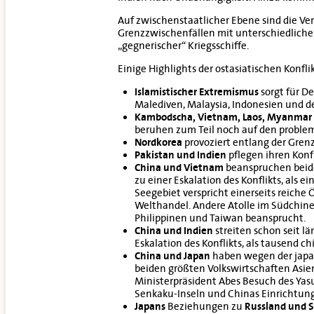
Auf zwischenstaatlicher Ebene sind die V
Grenzzwischenfällen mit unterschiedlich
„gegnerischer“ Kriegsschiffe.
Einige Highlights der ostasiatischen Konfl
Islamistischer Extremismus
sorgt für De
Malediven, Malaysia, Indonesien und de
Kambodscha, Vietnam, Laos, Myanmar 
beruhen zum Teil noch auf den problem
Nordkorea
provoziert entlang der Gren
Pakistan und Indien
pflegen ihren Konfl
China und Vietnam
beanspruchen beide 
zu einer Eskalation des Konflikts, als 
Seegebiet verspricht einerseits reiche
Welthandel. Andere Atolle im Südchin
Philippinen und Taiwan beansprucht.
China und Indien
streiten schon seit l
Eskalation des Konflikts, als tausend c
China und Japan
haben wegen der japan
beiden größten Volkswirtschaften Asien
Ministerpräsident Abes Besuch des Yas
Senkaku-Inseln und Chinas Einrichtung e
Japans
Beziehungen zu
Russland und 