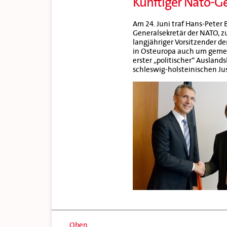
Künftiger Nato-Ge
Am 24. Juni traf Hans-Peter 
Generalsekretär der NATO, z
langjähriger Vorsitzender d
in Osteuropa auch um gemei
erster „politischer“ Ausland
schleswig-holsteinischen Ju
Oben